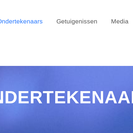
Ondertekenaars
Getuigenissen
Media
NDERTEKENAA
NDERTEKENAA