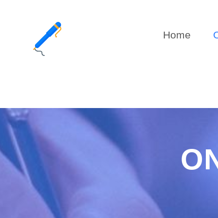
Home
O
O