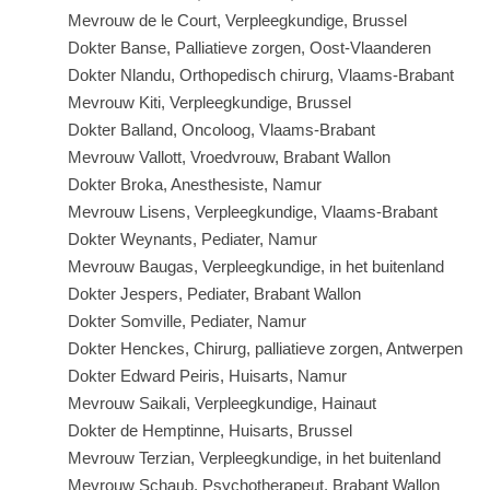
Mevrouw de le Court, Verpleegkundige, Brussel
Dokter Banse, Palliatieve zorgen, Oost-Vlaanderen
Dokter Nlandu, Orthopedisch chirurg, Vlaams-Brabant
Mevrouw Kiti, Verpleegkundige, Brussel
Dokter Balland, Oncoloog, Vlaams-Brabant
Mevrouw Vallott, Vroedvrouw, Brabant Wallon
Dokter Broka, Anesthesiste, Namur
Mevrouw Lisens, Verpleegkundige, Vlaams-Brabant
Dokter Weynants, Pediater, Namur
Mevrouw Baugas, Verpleegkundige, in het buitenland
Dokter Jespers, Pediater, Brabant Wallon
Dokter Somville, Pediater, Namur
Dokter Henckes, Chirurg, palliatieve zorgen, Antwerpen
Dokter Edward Peiris, Huisarts, Namur
Mevrouw Saikali, Verpleegkundige, Hainaut
Dokter de Hemptinne, Huisarts, Brussel
Mevrouw Terzian, Verpleegkundige, in het buitenland
Mevrouw Schaub, Psychotherapeut, Brabant Wallon